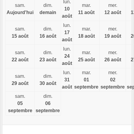
lun.
sam.
dim.
mar.
mer.
10
Aujourd'hui
demain
11 août
12 août
1
août
lun.
sam.
dim.
mar.
mer.
17
15 août
16 août
18 août
19 août
2
août
lun.
sam.
dim.
mar.
mer.
24
22 août
23 août
25 août
26 août
2
août
lun.
mar.
mer.
sam.
dim.
31
01
02
29 août
30 août
août
septembre
septembre
se
sam.
dim.
05
06
septembre
septembre