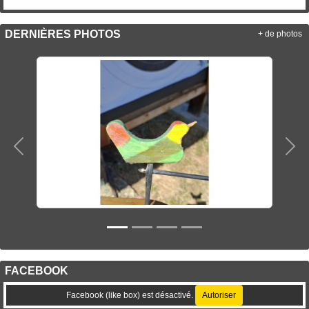
DERNIÈRES PHOTOS
+ de photos
Précedent
Sui
FACEBOOK
Facebook (like box) est désactivé.
Autoriser