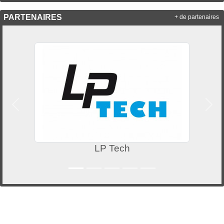
PARTENAIRES
+ de partenaires
Précedent
Suiv
LP Tech