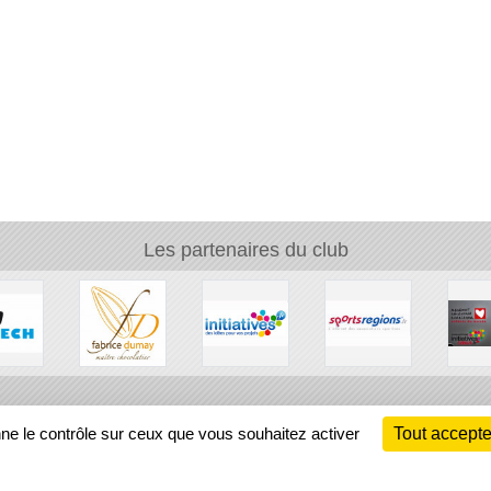
Les partenaires du club
Ch
nne le contrôle sur ceux que vous souhaitez activer
Tout accepte
Information