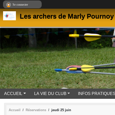
Panneau de gestion des cookies
Se connecter
Les archers de Marly Pournoy 
ACCUEIL
LA VIE DU CLUB
INFOS PRATIQUE
Accueil
Réservations
jeudi 25 juin