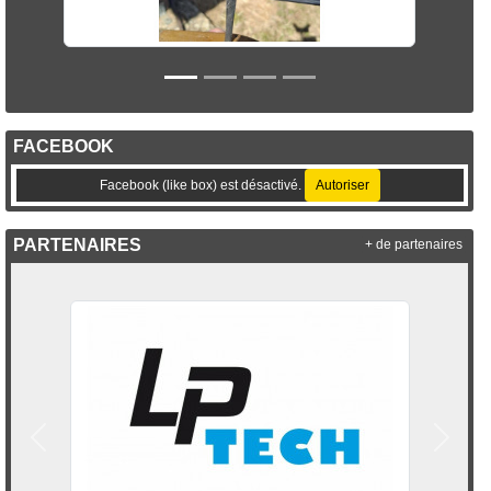
FACEBOOK
Facebook (like box) est désactivé.
Autoriser
PARTENAIRES
+ de partenaires
Précedent
Suivan