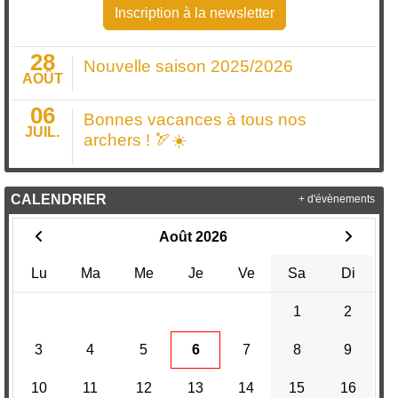
Inscription à la newsletter
28
Nouvelle saison 2025/2026
AOÛT
06
Bonnes vacances à tous nos
JUIL.
archers ! 🏹☀️
CALENDRIER
+ d'évènements
Août 2026
Lu
Ma
Me
Je
Ve
Sa
Di
1
2
3
4
5
6
7
8
9
10
11
12
13
14
15
16