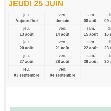
JEUDI 25 JUIN
jeu.
ven.
sam.
d
Aujourd'hui
demain
08 août
09 
jeu.
ven.
sam.
d
13 août
14 août
15 août
16 
jeu.
ven.
sam.
d
20 août
21 août
22 août
23 
jeu.
ven.
sam.
d
27 août
28 août
29 août
30 
jeu.
ven.
03 septembre
04 septembre