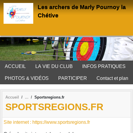
Panneau de gestion des cookies
Les archers de Marly Pournoy la
Chétive
ACCUEIL
LA VIE DU CLUB
INFOS PRATIQUES
PHOTOS & VIDÉOS
PARTICIPER
Contact et plan
Accueil
Sportsregions.fr
SPORTSREGIONS.FR
Site internet : https://www.sportsregions.fr