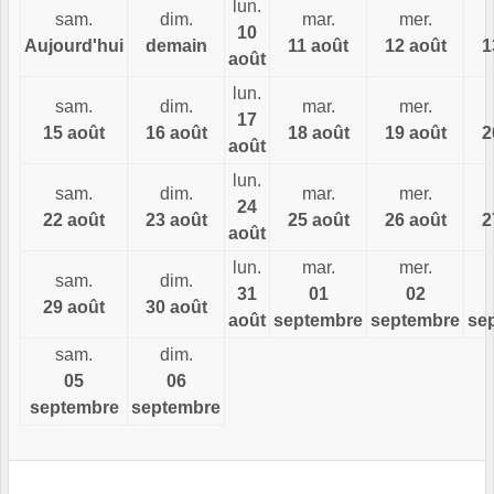
lun.
sam.
dim.
mar.
mer.
10
Aujourd'hui
demain
11 août
12 août
1
août
lun.
sam.
dim.
mar.
mer.
17
15 août
16 août
18 août
19 août
2
août
lun.
sam.
dim.
mar.
mer.
24
22 août
23 août
25 août
26 août
2
août
lun.
mar.
mer.
sam.
dim.
31
01
02
29 août
30 août
août
septembre
septembre
se
sam.
dim.
05
06
septembre
septembre