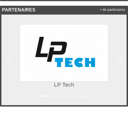
PARTENAIRES
+ de partenaires
Précedent
Suiv
LP Tech