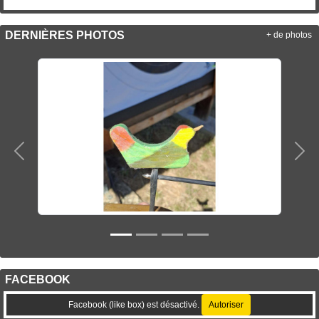
DERNIÈRES PHOTOS
+ de photos
Précedent
Sui
FACEBOOK
Facebook (like box) est désactivé.
Autoriser