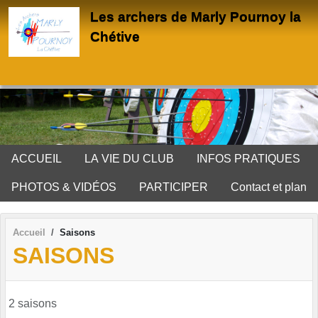
Panneau de gestion des cookies
Les archers de Marly Pournoy la
Chétive
ACCUEIL
LA VIE DU CLUB
INFOS PRATIQUES
PHOTOS & VIDÉOS
PARTICIPER
Contact et plan
Accueil
Saisons
SAISONS
2 saisons