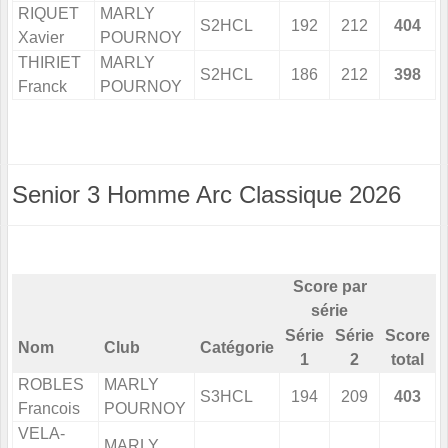
RIQUET
MARLY
S2HCL
192
212
404
Xavier
POURNOY
THIRIET
MARLY
S2HCL
186
212
398
Franck
POURNOY
Senior 3 Homme Arc Classique 2026
Score par
série
Série
Série
Score
Nom
Club
Catégorie
1
2
total
ROBLES
MARLY
S3HCL
194
209
403
Francois
POURNOY
VELA-
MARLY