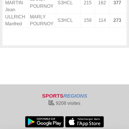
MARTIN
S3HCL
215
162
377
POURNOY
Jean
ULLRICH
MARLY
S3HCL
159
114
273
Manfred
POURNOY
SPORTS
REGIONS
9208
visites