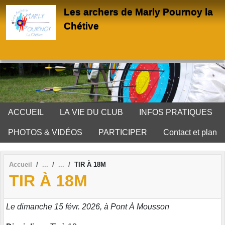
Panneau de gestion des cookies
Les archers de Marly Pournoy la
Chétive
ACCUEIL
LA VIE DU CLUB
INFOS PRATIQUES
PHOTOS & VIDÉOS
PARTICIPER
Contact et plan
Accueil
TIR À 18M
TIR À 18M
Le dimanche 15 févr. 2026, à Pont À Mousson