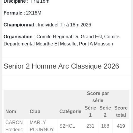
Discipline :
Tir à 18m
Formule :
2X18M
Championnat :
Individuel Tir à 18m 2026
Organisation :
Comite Regional Du Grand Est, Comite
Departemental Meurthe Et Moselle, Pont A Mousson
Senior 2 Homme Arc Classique 2026
Score par
série
Série
Série
Score
Nom
Club
Catégorie
1
2
total
CARON
MARLY
S2HCL
231
188
419
Frederic
POURNOY