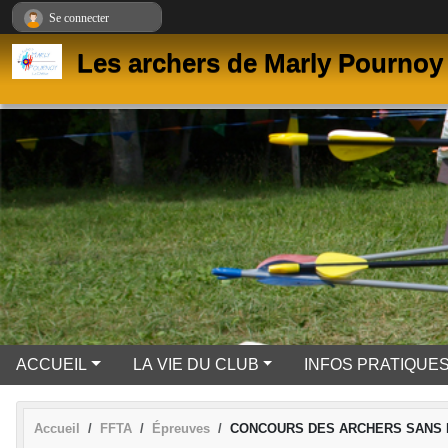
Panneau de gestion des cookies
Se connecter
Les archers de Marly Pournoy 
ACCUEIL
LA VIE DU CLUB
INFOS PRATIQUE
Accueil
FFTA
Épreuves
CONCOURS DES ARCHERS SANS 