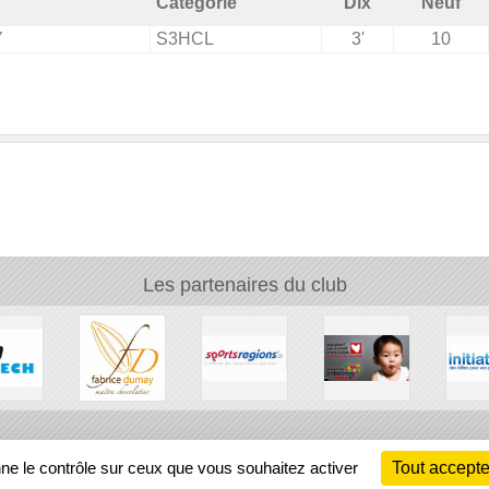
Catégorie
Dix
Neuf
Y
S3HCL
3'
10
Les partenaires du club
Ch
nne le contrôle sur ceux que vous souhaitez activer
Tout accepte
Information