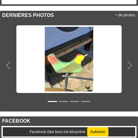
DERNIÈRES PHOTOS
+ de photos
Précedent
Sui
FACEBOOK
Facebook (like box) est désactivé.
Autoriser