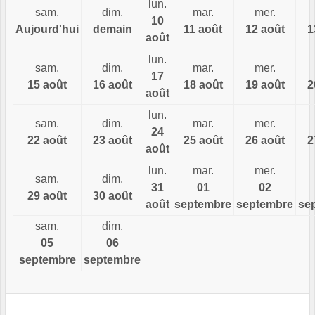
lun.
sam.
dim.
mar.
mer.
10
Aujourd'hui
demain
11 août
12 août
1
août
lun.
sam.
dim.
mar.
mer.
17
15 août
16 août
18 août
19 août
2
août
lun.
sam.
dim.
mar.
mer.
24
22 août
23 août
25 août
26 août
2
août
lun.
mar.
mer.
sam.
dim.
31
01
02
29 août
30 août
août
septembre
septembre
se
sam.
dim.
05
06
septembre
septembre