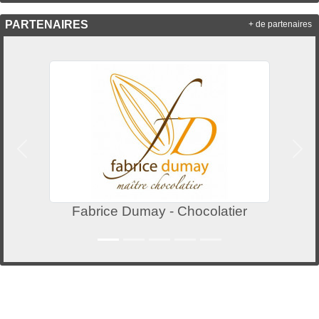
PARTENAIRES
+ de partenaires
Précedent
Suiv
Fabrice Dumay - Chocolatier